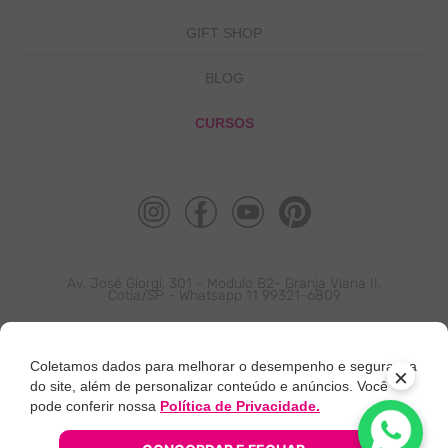
AROMA HIDROALCÓOLICO
EMULSÕES SABORIZANTES
SOFT GEL 15G
GIFT SHOP
PASTA SABORIZANTE
SOFT GEL 60G
OUTROS SABORIZANTES
CHOCO SOFT
SANGUE ARTIFICIAL
PARA CHOCOLATE
BLOG
OUTROS INGREDIENTES
PARA CHOCOLATE PREMIUM
HIDROSSOLÚVEIS
HIDROSSOLÚVEIS PREMIUM
CURSOS
LÍQUIDOS
Av. José Giorgi, 301 - Modulo B2- Granja Viana II,
Cotia/SP - Whatsapp 11 99321-6809
Coletamos dados para melhorar o desempenho e segurança
×
do site, além de personalizar conteúdo e anúncios. Você
pode conferir nossa
Política de Privacidade.