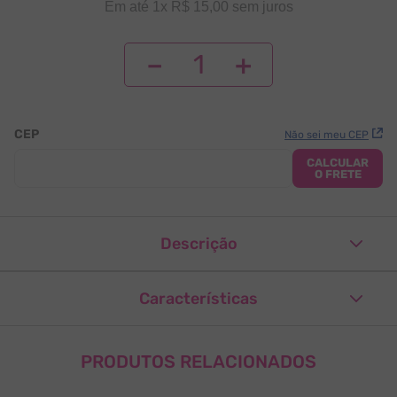
Em até
1
x
R$
15
,
00
sem juros
9
º
corante pó
10
º
forminhas
－
＋
CEP
Não sei meu CEP
CALCULAR
O FRETE
Descrição
Características
Bicos de confeitar em inox, material nobre e altamente
sofisticado. Não enferruja e não descasca, dando mais
praticidade e qualidade em seu trabalho.
Quantidade
1 unidade
PRODUTOS RELACIONADOS
Composição
Inox sem Emenda