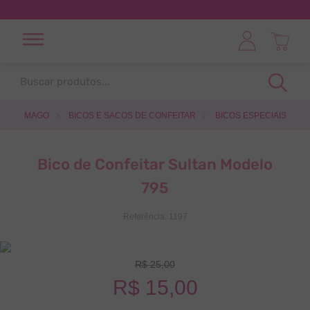
Buscar produtos...
TERMOS MAIS BUSCADOS
BICOS E SACOS DE CONFEITAR
BICOS ESPECIAIS
1
º
pó decoração
2
º
bico
Bico de Confeitar Sultan Modelo
3
º
saco confeitar
795
4
º
corante hidrossoluvel
Referência
:
1197
5
º
corante gel
6
º
forminhas cupcake
R$
25
,
00
7
º
pasta saborizante
R$
15
,
00
8
º
verde