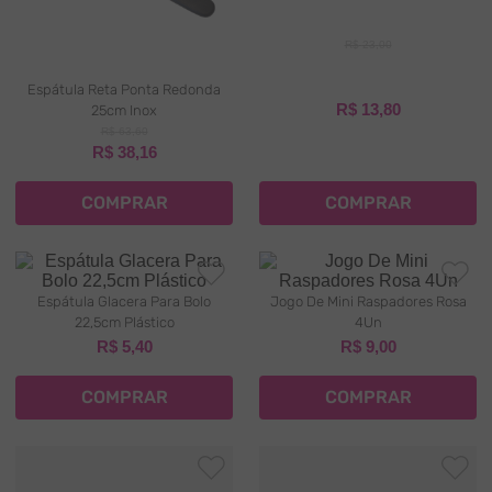
9
º
corante pó
R$
23
,
00
10
º
forminhas
Espátula Reta Ponta Redonda
R$
13
,
80
25cm Inox
R$
63
,
60
R$
38
,
16
COMPRAR
COMPRAR
Espátula Glacera Para Bolo
Jogo De Mini Raspadores Rosa
22,5cm Plástico
4Un
R$
5
,
40
R$
9
,
00
COMPRAR
COMPRAR