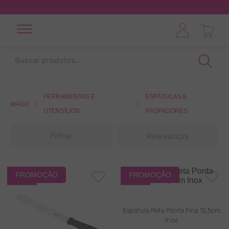
Buscar produtos...
TERMOS MAIS BUSCADOS
1
º
pó decoração
FERRAMENTAS E
ESPÁTULAS E
UTENSÍLIOS
RASPADORES
2
º
bico
3
º
saco confeitar
Filtrar
Relevância
4
º
corante hidrossoluvel
5
º
corante gel
PROMOÇÃO
PROMOÇÃO
-
40%
-
40%
6
º
forminhas cupcake
7
º
pasta saborizante
Espátula Reta Ponta Fina 12,5cm
Inox
8
º
verde