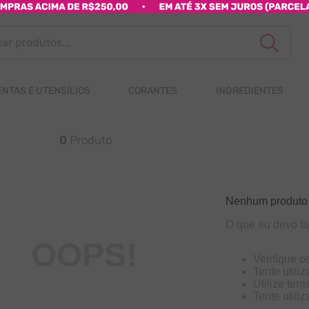
rodutos...
NTAS E UTENSÍLIOS
CORANTES
INGREDIENTES
0
Produto
Nenhum produto
O que eu devo f
OOPS!
Verifique o
Tente utili
Utilize ter
Tente utili