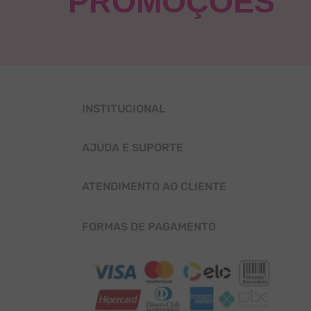
PROMOÇÕES
INSTITUCIONAL
SOBRE NÓS
AJUDA E SUPORTE
MISSÃO E VISÃO
FALE CONOSCO
ATENDIMENTO AO CLIENTE
VIDEO INSTITUCIONAL
CENTRAL DE SUPORTE
POLÍTICAS DE PRIVACIDADE
CONTATO
FORMAS DE PAGAMENTO
CENTRAL DE SUPORTE