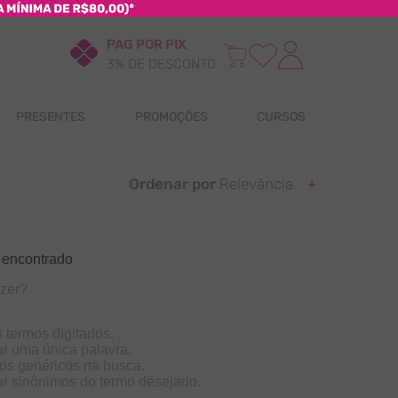
PAG POR PIX
3% DE DESCONTO
PRESENTES
PROMOÇÕES
CURSOS
Ordenar por
Relevância
 encontrado
azer?
s termos digitados.
zar uma única palavra.
mos genéricos na busca.
zar sinônimos do termo desejado.